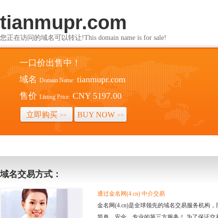
tianmupr.com
您正在访问的域名可以转让!This domain name is for sale!
一口价出售中！
域名
tianmupr.com
Domain Name:
售价
CNY 5197.00
Listing Price:
立即购买
BUY NOW
>>
>>
域名交易方式：
通过金名网(4.cn) 中介交易
金名网(4.cn)是全球领先的域名交易服务机
简单、安全、专业的第三方服务！ 为了保证交