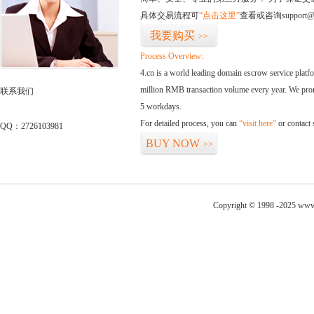
具体交易流程可
“点击这里”
查看或咨询support@
我要购买
>>
Process Overview:
4.cn is a world leading domain escrow service plat
million RMB transaction volume every year. We promi
联系我们
5 workdays.
For detailed process, you can
“visit here”
or contact
QQ：2726103981
BUY NOW
>>
Copyright © 1998 -2025 www.